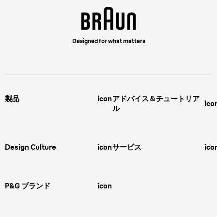
Designed for what matters
製品
icon
アドバイス＆チュートリア
ico
ル
男性用グルーミング
ヒゲの剃り方
脱毛器、光美容器、レディースシ
ェーバー
男性 髪型
スキンケア
Design Culture
icon
サービス
ico
ボディグルーミング
ひげトリマー
敏感肌
Overview
FAQ＆お問合せ​
バリカン
女性 脱毛
Megabrand
修理＆サポート​
電気シェーバー
スキンケア
P&G ブランド
icon
Braun Brand & Products
ipl脱毛
ピーリング
脱毛器
Gillette
Gillette Venus