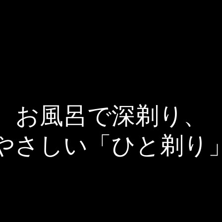
お風呂で深剃り、
やさしい「ひと剃り