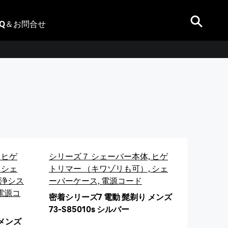
AQ＆お問合せ
 7
剃り、やさしい「ひと剃り」
バー
 ヒゲ
シリーズ７ シェーバー本体, ヒゲ
 シェ
トリマー （キワゾリも可）, シェ
洗浄シス
ーバーケース, 電源コード
 電源コ
密着シリーズ7 電動 髭剃り メンズ
73-S85010s シルバー
 メンズ