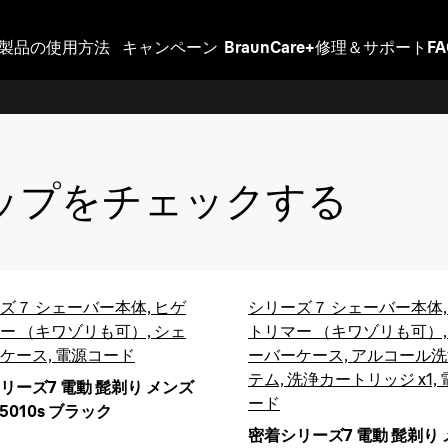
製品の使用方法
キャンペーン
BraunCare+
修理＆サポート
F
Series
ンナップをチェックする
お風呂で深
お風呂剃りシェー
ズ７ シェーバー本体, ヒゲ
シリーズ７ シェーバー本体,
今すぐ購入
ー （キワゾリも可）, シェ
トリマー （キワゾリも可）,
ケース, 電源コード
ーバーケース, アルコール
テム, 洗浄カートリッジ x1,
リーズ7 電動 髭剃り メンズ
ード
85010s ブラック
密着シリーズ7 電動 髭剃り