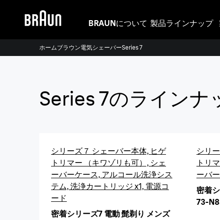
BRAUNについて
製品ラインナップ
ホーム
ブラウン電気シェーバー
Series 7
Series 7のライ
シリーズ７ シェーバー本体, ヒゲ
シリー
トリマー （キワゾリも可）, シェ
トリマ
ーバーケース, アルコール洗浄シス
ーバー
テム, 洗浄カートリッジ x1, 電源コ
密着シ
ード
73-N
密着シリーズ7 電動 髭剃り メンズ