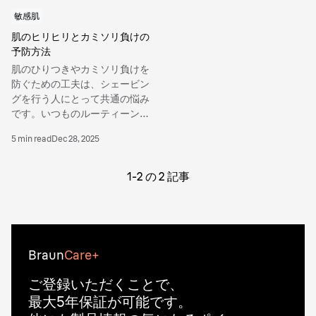
敏感肌
肌のヒリヒリとカミソリ負けの
予防方法
肌のひりつきやカミソリ負けを
防ぐための工夫は、シェービン
グを行う人にとって共通の悩み
です。いつものルーティーンに
簡単なコツを取り入れること
5 min read
Dec 28, 2025
で、カミソリ負けを防ぐ方法を
身につけることができます。
1-
2
の
2
記事
Braun
Care+
ご登録いただくことで、
最大5年保証が可能です。