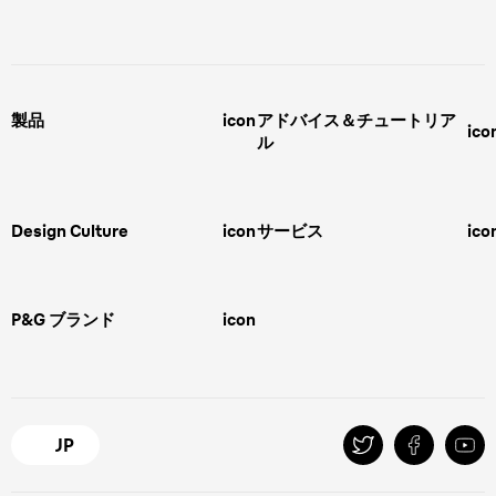
製品
icon
アドバイス＆チュートリア
ico
ル
男性用グルーミング
ヒゲの剃り方
脱毛器、光美容器、レディースシ
ェーバー
男性 髪型
スキンケア
Design Culture
icon
サービス
ico
ボディグルーミング
ひげトリマー
敏感肌
Overview
FAQ＆お問合せ​
バリカン
女性 脱毛
Megabrand
修理＆サポート​
電気シェーバー
スキンケア
P&G ブランド
icon
Braun Brand & Products
ipl脱毛
ピーリング
脱毛器
Gillette
Gillette Venus
オーラルB
マイレピ
JP