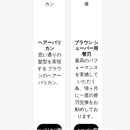
カン
液
ヘアーバリ
ブラウン シ
カン
ェーバー用
替刃
思い通りの
最高のパフ
髪型を実現
ォーマンス
する ブラウ
を実感して
ンのヘアー
いただく
バリカン。
為、18ヶ月
に一度の替
刃交換をお
勧めしてお
ります。