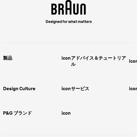
Designed for what matters
製品
icon
アドバイス＆チュートリア
ico
ル
男性用グルーミング
ヒゲの剃り方
脱毛器、光美容器、レディースシ
ェーバー
男性 髪型
スキンケア
Design Culture
icon
サービス
ico
ボディグルーミング
ひげトリマー
敏感肌
Overview
FAQ＆お問合せ​
バリカン
女性 脱毛
Megabrand
修理＆サポート​
電気シェーバー
スキンケア
P&G ブランド
icon
Braun Brand & Products
ipl脱毛
ピーリング
脱毛器
Gillette
Gillette Venus