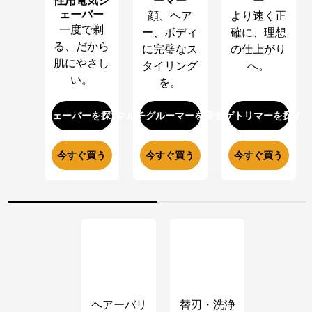
性用電気シ
ーマー
ー
ェーバー
顔、ヘア
より速く正
一度で剃
ー、ボディ
確に、理想
る、だから
に完璧なス
の仕上がり
肌にやさし
タイリング
へ。
い。
を。
シェーバーを探す
マルチグルーマーを探す
ヒゲトリマーを探す
今すぐ買う
今すぐ買う
今すぐ買う
ヘアーバリ
替刃・洗浄