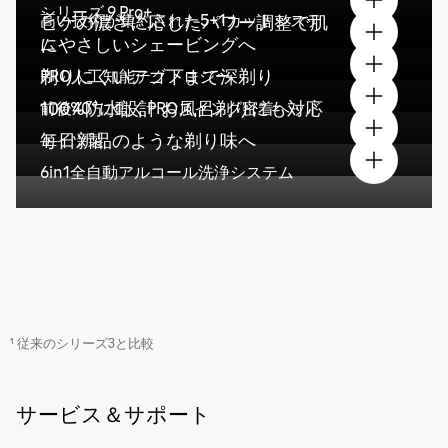
シリーズ
9 Pro+
高い技術が集約された5+1カットシステ
ヒゲの濃さに応じたパワー調整で肌
にやさしいシェービングへ
ム
剃りにくいアゴ下まで深剃り
PRO人工知能テクノロジー
100%防水設計 お風呂剃りにも対応
前後40°に動く
PROスイング密着ヘッド
毎日新品のような剃り味へ
ドイツ製
6in1全自動アルコール洗浄システム
¹ 従来のシリーズ3と比較
サービス＆サポート