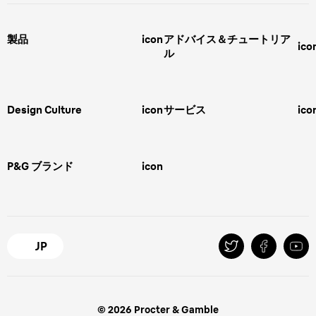
製品
icon
アドバイス＆チュートリア
ico
ル
男性用グルーミング
ヒゲの剃り方
脱毛器、光美容器、レディースシ
ェーバー
男性 髪型
スキンケア
Design Culture
icon
サービス
ico
ボディグルーミング
ひげトリマー
敏感肌
Overview
FAQ＆お問合せ​
バリカン
女性 脱毛
Megabrand
修理＆サポート​
電気シェーバー
スキンケア
P&G ブランド
icon
Braun Brand & Products
ipl脱毛
ピーリング
脱毛器
Gillette
Gillette Venus
オーラルB
マイレピ
JP
© 2026 Procter & Gamble