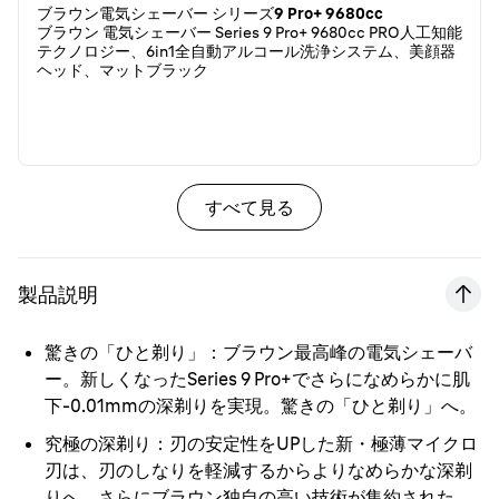
ブラウン電気シェーバー シリーズ9 Pro+ 9680cc
ブラウン 電気シェーバー Series 9 Pro+ 9680cc PRO人工知能
テクノロジー、6in1全自動アルコール洗浄システム、美顔器
ヘッド、マットブラック
すべて見る
製品説明
驚きの「ひと剃り」
：ブラウン最高峰の電気シェーバ
ー。新しくなったSeries 9 Pro+でさらになめらかに肌
下-0.01mmの深剃りを実現。驚きの「ひと剃り」へ。
究極の深剃り
：刃の安定性をUPした新・極薄マイクロ
刃は、刃のしなりを軽減するからよりなめらかな深剃
りへ。さらにブラウン独自の高い技術が集約された