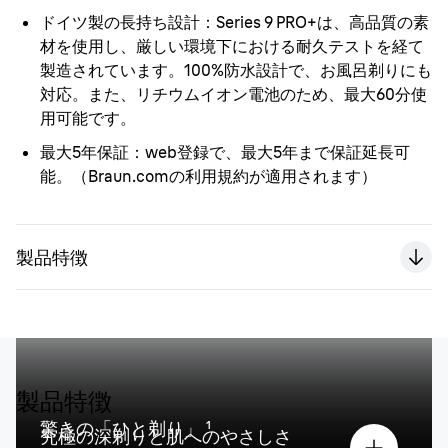
ドイツ製の長持ち設計
：Series 9 PRO+は、高品質の素
材を使用し、厳しい環境下における耐久テストを経て
製造されています。100%防水設計で、お風呂剃りにも
対応。また、リチウムイオン電池のため、最大60分使
用可能です。
最大5年保証
：web登録で、最大5年まで保証延長可
能。（Braun.comの利用規約が適用されます）
製品特徴
製品特徴
驚きの「ひと剃り」 ¹
究極の深剃りと肌へのやさしさ