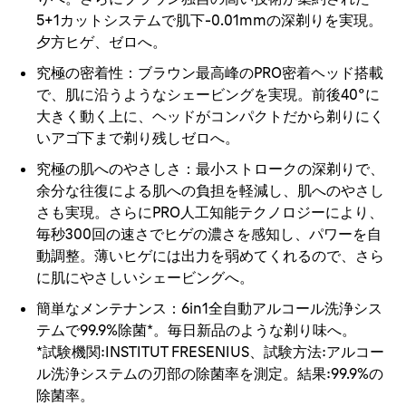
5+1カットシステムで肌下-0.01mmの深剃りを実現。
夕方ヒゲ、ゼロへ。
究極の密着性
：ブラウン最高峰のPRO密着ヘッド搭載
で、肌に沿うようなシェービングを実現。前後40°に
大きく動く上に、ヘッドがコンパクトだから剃りにく
いアゴ下まで剃り残しゼロへ。
究極の肌へのやさしさ
：最小ストロークの深剃りで、
余分な往復による肌への負担を軽減し、肌へのやさし
さも実現。さらにPRO人工知能テクノロジーにより、
毎秒300回の速さでヒゲの濃さを感知し、パワーを自
動調整。薄いヒゲには出力を弱めてくれるので、さら
に肌にやさしいシェービングへ。
簡単なメンテナンス
：6in1全自動アルコール洗浄シス
テムで99.9%除菌*。毎日新品のような剃り味へ。
*試験機関:INSTITUT FRESENIUS、試験方法:アルコー
ル洗浄システムの刃部の除菌率を測定。結果:99.9%の
除菌率。