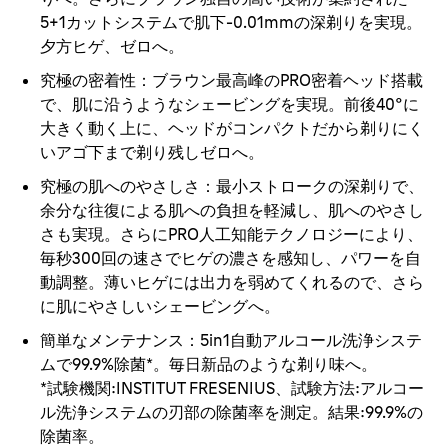
5+1カットシステムで肌下-0.01mmの深剃りを実現。
夕方ヒゲ、ゼロへ。
究極の密着性
：ブラウン最高峰のPRO密着ヘッド搭載
で、肌に沿うようなシェービングを実現。前後40°に
大きく動く上に、ヘッドがコンパクトだから剃りにく
いアゴ下まで剃り残しゼロへ。
究極の肌へのやさしさ
：最小ストロークの深剃りで、
余分な往復による肌への負担を軽減し、肌へのやさし
さも実現。さらにPRO人工知能テクノロジーにより、
毎秒300回の速さでヒゲの濃さを感知し、パワーを自
動調整。薄いヒゲには出力を弱めてくれるので、さら
に肌にやさしいシェービングへ。
簡単なメンテナンス
：5in1自動アルコール洗浄システ
ムで99.9%除菌*。毎日新品のような剃り味へ。
*試験機関:INSTITUT FRESENIUS、試験方法:アルコー
ル洗浄システムの刃部の除菌率を測定。結果:99.9%の
除菌率。