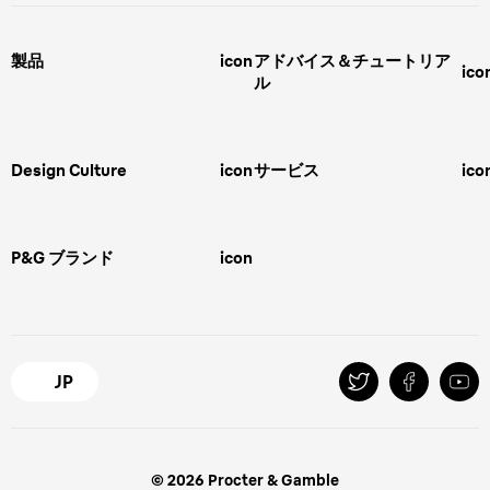
製品
icon
アドバイス＆チュートリア
ico
ル
男性用グルーミング
ヒゲの剃り方
脱毛器、光美容器、レディースシ
ェーバー
男性 髪型
スキンケア
Design Culture
icon
サービス
ico
ボディグルーミング
ひげトリマー
敏感肌
Overview
FAQ＆お問合せ​
バリカン
女性 脱毛
Megabrand
修理＆サポート​
電気シェーバー
スキンケア
P&G ブランド
icon
Braun Brand & Products
ipl脱毛
ピーリング
脱毛器
Gillette
Gillette Venus
オーラルB
マイレピ
JP
© 2026 Procter & Gamble