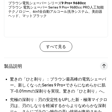
ブラウン電気シェーバー シリーズ9 Pro+ 9680cc
ブラウン 電気シェーバー Series 9 Pro+ 9680cc PRO人工知能
テクノロジー、6in1全自動アルコール洗浄システム、美顔器
ヘッド、マットブラック
すべて見る
製品説明
驚きの「ひと剃り」
：ブラウン最高峰の電気シェーバ
ー。新しくなったSeries 9 Pro+でさらになめらかに肌
下-0.01mmの深剃りを実現。驚きの「ひと剃り」へ。
究極の深剃り
：刃の安定性をUPした新・極薄マイクロ
刃は、刃のしなりを軽減するからよりなめらかな深剃
りへ。さらにブラウン独自の高い技術が集約された