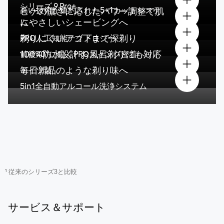
シリーズ
9 Pro+
高い技術が集約された5+1カットシステ
ヒゲの濃さに応じたパワー調整で肌
にやさしいシェービングへ
ム
剃りにくいアゴ下まで深剃り
PRO人工知能テクノロジー
100%防水設計 お風呂剃りにも対応
前後40°に動く
PROスイング密着ヘッド
毎日新品のような剃り味へ
ドイツ製
5in1全自動アルコール洗浄システム
¹ 従来のシリーズ3と比較
サービス＆サポート