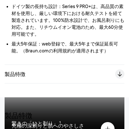
ドイツ製の長持ち設計
：Series 9 PRO+は、高品質の素
材を使用し、厳しい環境下における耐久テストを経て
製造されています。100%防水設計で、お風呂剃りにも
対応。また、リチウムイオン電池のため、最大60分使
用可能です。
最大5年保証
：web登録で、最大5年まで保証延長可
能。（Braun.comの利用規約が適用されます）
製品特徴
製品特徴
驚きの「ひと剃り」 ¹
究極の深剃りと肌へのやさしさ