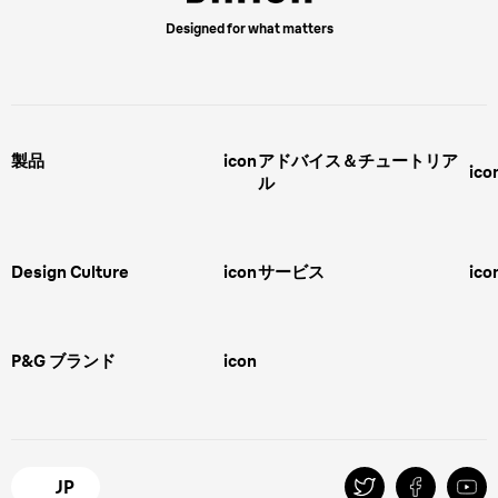
Designed for what matters
製品
icon
アドバイス＆チュートリア
ico
ル
男性用グルーミング
ヒゲの剃り方
脱毛器、光美容器、レディースシ
ェーバー
男性 髪型
スキンケア
Design Culture
icon
サービス
ico
ボディグルーミング
ひげトリマー
敏感肌
Overview
FAQ＆お問合せ​
バリカン
女性 脱毛
Megabrand
修理＆サポート​
電気シェーバー
スキンケア
P&G ブランド
icon
Braun Brand & Products
ipl脱毛
ピーリング
脱毛器
Gillette
Gillette Venus
オーラルB
マイレピ
JP