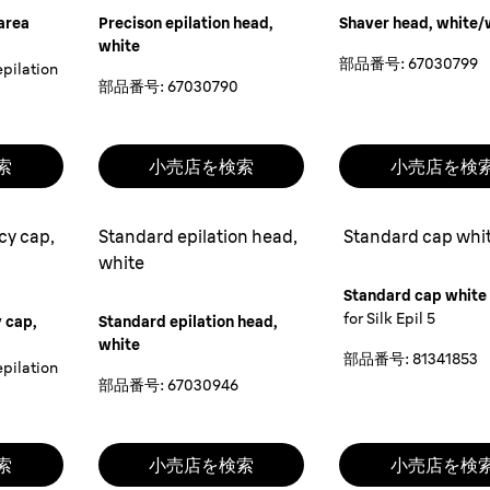
area
Precison epilation head,
Shaver head, white/
white
部品番号
:
67030799
epilation
部品番号
:
67030790
索
小売店を検索
小売店を検
cy cap,
Standard epilation head,
Standard cap whi
white
Standard cap white
for Silk Epil 5
 cap,
Standard epilation head,
white
部品番号
:
81341853
epilation
部品番号
:
67030946
索
小売店を検索
小売店を検