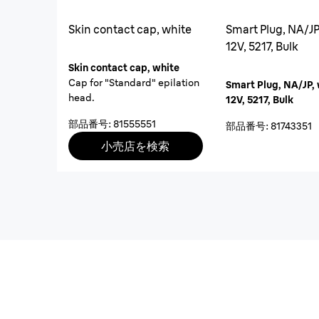
Skin contact cap, white
Smart Plug, NA/JP
12V, 5217, Bulk
Skin contact cap, white
Cap for "Standard" epilation
Smart Plug, NA/JP, 
head.
12V, 5217, Bulk
部品番号
:
81555551
部品番号
:
81743351
小売店を検索