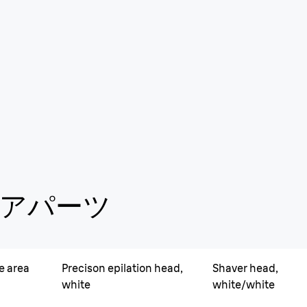
アパーツ
e area
Precison epilation head,
Shaver head,
white
white/white