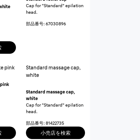
Cap for "Standard" epilation
white
head.
部品番号
:
67030896
索
te pink
Standard massage cap,
white
 pink
Standard massage cap,
white
Cap for "Standard" epilation
head.
部品番号
:
81422735
索
小売店を検索