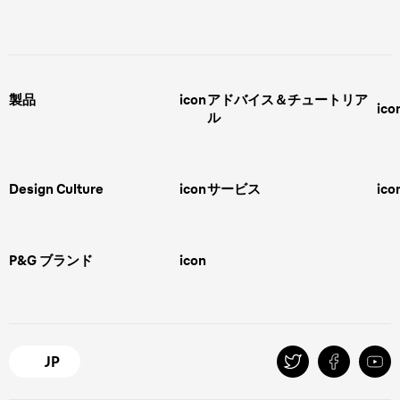
製品
icon
アドバイス＆チュートリア
ico
ル
男性用グルーミング
ヒゲの剃り方
脱毛器、光美容器、レディースシ
ェーバー
男性 髪型
スキンケア
Design Culture
icon
サービス
ico
ボディグルーミング
ひげトリマー
敏感肌
Overview
FAQ＆お問合せ​
バリカン
女性 脱毛
Megabrand
修理＆サポート​
電気シェーバー
スキンケア
P&G ブランド
icon
Braun Brand & Products
ipl脱毛
ピーリング
脱毛器
Gillette
Gillette Venus
オーラルB
マイレピ
JP