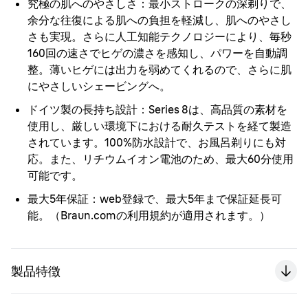
究極の肌へのやさしさ：
最小ストロークの深剃りで、
余分な往復による肌への負担を軽減し、肌へのやさし
さも実現。さらに人工知能テクノロジーにより、毎秒
160回の速さでヒゲの濃さを感知し、パワーを自動調
整。薄いヒゲには出力を弱めてくれるので、さらに肌
にやさしいシェービングへ。
ドイツ製の長持ち設計：
Series 8は、高品質の素材を
使用し、厳しい環境下における耐久テストを経て製造
されています。100%防水設計で、お風呂剃りにも対
応。また、リチウムイオン電池のため、最大60分使用
可能です。
最大5年保証：
web登録で、最大5年まで保証延長可
能。（Braun.comの利用規約が適用されます。）
製品特徴