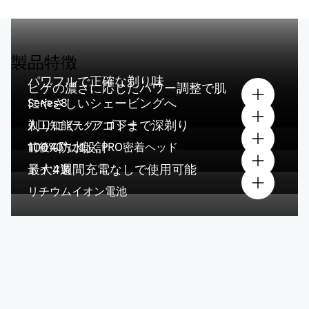
製品特徴
パワフルで正確な剃り味
ヒゲの濃さに応じたパワー調整で肌
にやさしいシェービングへ
Series 8
剃りにくいアゴ下まで深剃り
人工知能テクノロジー
100%防水設計
前後40°に動くPRO密着ヘッド
最大4週間充電なしで使用可能
ドイツ製
リチウムイオン電池