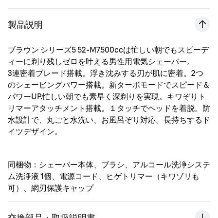
製品説明
ブラウン シリーズ5 52-M7500ccは忙しい朝でもスピーデ
ィーに剃り残しゼロを叶える男性用電気シェーバー。
3連密着ブレード搭載。浮き沈みする刃が肌に密着。2つ
のシェービングパワー搭載。新ターボモードでスピード＆
パワーUP.忙しい朝でも素早く深剃りを実現。キワぞりト
リマーアタッチメント搭載。１タッチでヘッドを着脱。防
水設計で、丸ごと水洗い、お風呂ぞり対応。長持ちするド
イツデザイン。
同梱物：シェーバー本体、ブラシ、アルコール洗浄システ
ム洗浄液 1個、電源コード、ヒゲトリマー（キワゾリも
可）、網刃保護キャップ
交換部品・取扱説明書