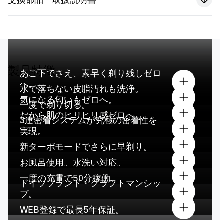
製品特徴
あご下でさえ、素早く剃り残しゼロ
へ。
水で落ちない皮脂汚れも洗浄。
気になる匂いもゼロへ。
一度で剃り切る。
だから肌のヒリヒリ感ゼロへ。
3連密着システムが究極の密着性を
実現。
新ターボモードでさらに早剃り。
お風呂使用。水洗い対応。
一度の充電で50分稼働。
ドイツブランド・クラフトマンシッ
プ。
WEB登録で最長5年保証。