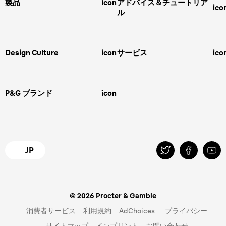
製品
icon
アドバイス＆チュートリア
ico
ル
男性用グルーミング
ヒゲの剃り方
脱毛器、光美容器、レディースシ
ェーバー
男性 髪型
スキンケア
Design Culture
icon
サービス
ico
ボディグルーミング
ひげトリマー
敏感肌
Overview
FAQ＆お問合せ​
バリカン
女性 脱毛
Megabrand
修理＆サポート​
電気シェーバー
スキンケア
P&G ブランド
icon
Braun Brand & Products
ipl脱毛
ピーリング
脱毛器
Gillette
Gillette Venus
オーラルB
マイレピ
JP
© 2026 Procter & Gamble
消費者サービス
利用規約
AdChoices
プライバシー