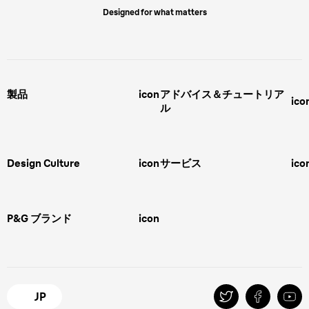
Designed for what matters
製品
icon
アドバイス＆チュートリア
ico
ル
男性用グルーミング
ヒゲの剃り方
脱毛器、光美容器、レディースシ
ェーバー
男性 髪型
スキンケア
Design Culture
icon
サービス
ico
ボディグルーミング
ひげトリマー
敏感肌
Overview
FAQ＆お問合せ​
バリカン
女性 脱毛
Megabrand
修理＆サポート​
電気シェーバー
スキンケア
P&G ブランド
icon
Braun Brand & Products
ipl脱毛
ピーリング
脱毛器
Gillette
Gillette Venus
オーラルB
マイレピ
JP