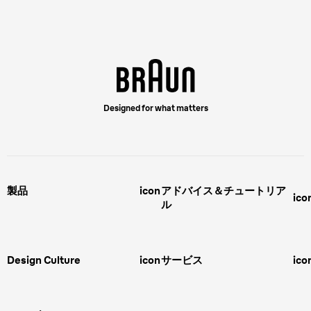
Designed for what matters
製品
icon
アドバイス＆チュートリア
ico
ル
男性用グルーミング
ヒゲの剃り方
脱毛器、光美容器、レディースシ
ェーバー
男性 髪型
スキンケア
Design Culture
icon
サービス
ico
ボディグルーミング
ひげトリマー
敏感肌
Overview
FAQ＆お問合せ​
バリカン
女性 脱毛
Megabrand
修理＆サポート​
電気シェーバー
スキンケア