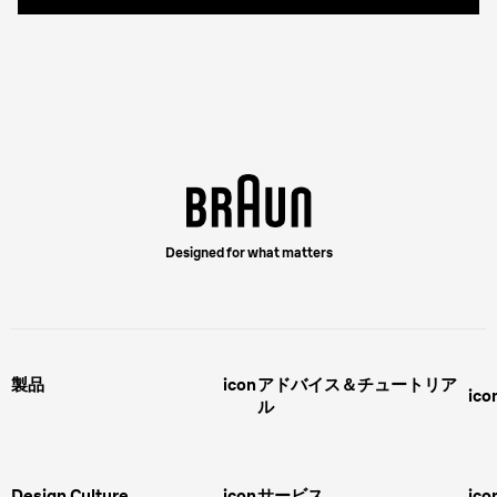
Designed for what matters
製品
icon
アドバイス＆チュートリア
ico
ル
男性用グルーミング
ヒゲの剃り方
脱毛器、光美容器、レディースシ
ェーバー
男性 髪型
スキンケア
Design Culture
icon
サービス
ico