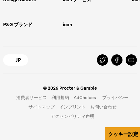
ボディグルーミング
ひげトリマー
敏感肌
Overview
FAQ＆お問合せ​
バリカン
女性 脱毛
Megabrand
修理＆サポート​
電気シェーバー
スキンケア
P&G ブランド
icon
Braun Brand & Products
ipl脱毛
ピーリング
脱毛器
Gillette
Gillette Venus
オーラルB
マイレピ
JP
© 2026 Procter & Gamble
消費者サービス
利用規約
AdChoices
プライバシー
サイトマップ
インプリント
お問い合わせ
アクセシビリティ声明
クッキー設定