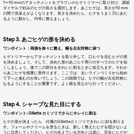
1〜10 mmのアタッチメントをブラウンのヒゲトリマーに取り付け、調節
ダイヤルで好みのヒゲの長さを選択します。あごヒゲは、長さが10 mm
の間で見栄えがよくなります。長さを決めたら、ヒゲをうまく刃にあた
るように動かし、均等に整えましょう。
Step 3. あごヒゲの形を決める
ワンポイント：両側を徐々に整え、幅を左右対称に保つ
ヒゲトリマーからアタッチメントを取り外して、口ヒゲを含むヒゲの形
を決めましょう。そして、決めた形のあごヒゲ周りのすべてのヒゲを短
くしましょう。後でこの部分をきれいに剃るときに役立ちます。それか
らあごヒゲを慎重に形作ります。ここでは、太いラインづくりから始め
て下へと進むのが良いでしょう。この段階では、ヒゲの幅が左右対称に
なるようにすることが重要です。よく鏡を見ながら行ってください。
Step 4. シャープな見た目にする
ワンポイント: Gillette カミソリでさらにキレイに剃る
ヒゲの形が決まったら、付属のGilletteカミソリできれいに顔を剃りま
す。フォームやクリームを塗るときは、新しく整えたヒゲを隠さないよ
うに注意してください。ヒゲの生えている方向とは逆に、完全にヒゲが