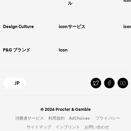
ico
ル
男性用グルーミング
ヒゲの剃り方
脱毛器、光美容器、レディースシ
ェーバー
男性 髪型
スキンケア
Design Culture
icon
サービス
ico
ボディグルーミング
ひげトリマー
敏感肌
Overview
FAQ＆お問合せ​
バリカン
女性 脱毛
Megabrand
修理＆サポート​
電気シェーバー
スキンケア
P&G ブランド
icon
Braun Brand & Products
ipl脱毛
ピーリング
脱毛器
Gillette
Gillette Venus
オーラルB
マイレピ
JP
© 2026 Procter & Gamble
消費者サービス
利用規約
AdChoices
プライバシー
サイトマップ
インプリント
お問い合わせ