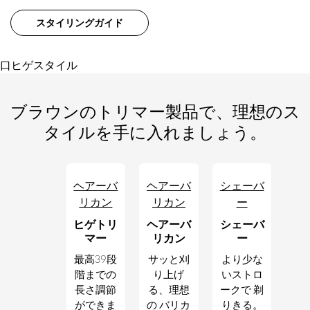
スタイリングガイド
口ヒゲスタイル
ブラウンのトリマー製品で、理想のス
タイルを手に入れましょう。
ヘアーバ
ヘアーバ
シェーバ
リカン
リカン
ー
ヒゲトリ
ヘアーバ
シェーバ
マー
リカン
ー
最高39段
サッと刈
より少な
階までの
り上げ
いストロ
長さ調節
る、理想
ークで 剃
ができま
の バリカ
りきる。