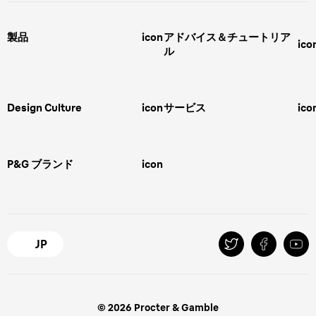
製品
icon
アドバイス＆チュートリア
ico
ル
男性用グルーミング
ヒゲの剃り方
脱毛器、光美容器、レディースシ
ェーバー
男性 髪型
スキンケア
Design Culture
icon
サービス
ico
ボディグルーミング
ひげトリマー
敏感肌
Overview
FAQ＆お問合せ​
バリカン
女性 脱毛
Megabrand
修理＆サポート​
電気シェーバー
スキンケア
P&G ブランド
icon
Braun Brand & Products
ipl脱毛
ピーリング
脱毛器
Gillette
Gillette Venus
オーラルB
マイレピ
JP
© 2026 Procter & Gamble