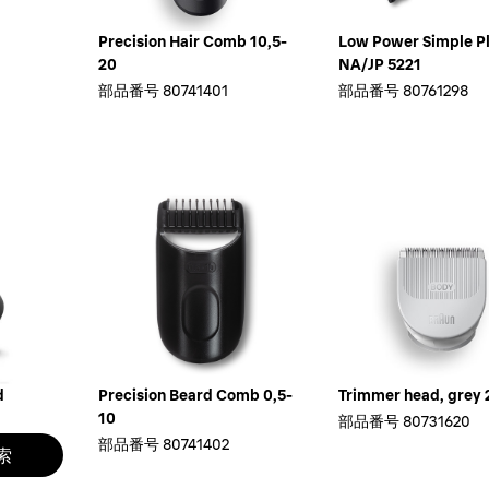
Precision Hair Comb 10,5-
Low Power Simple P
20
NA/JP 5221
部品番号
80741401
部品番号
80761298
d
Precision Beard Comb 0,5-
Trimmer head, grey 
10
部品番号
80731620
部品番号
80741402
索