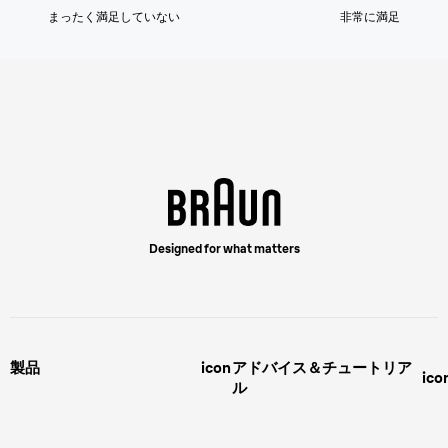
まったく満足していない
非常に満足
Designed for what matters
製品
icon
アドバイス＆チュートリア
ico
ル
男性用グルーミング
ヒゲの剃り方
脱毛器、光美容器、レディースシ
ェーバー
男性 髪型