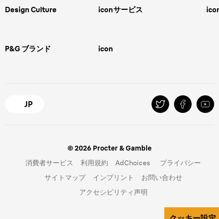
スキンケア
Design Culture
icon
サービス
ico
ボディグルーミング
ひげトリマー
敏感肌
Overview
FAQ＆お問合せ​
バリカン
女性 脱毛
Megabrand
修理＆サポート​
電気シェーバー
スキンケア
P&G ブランド
icon
Braun Brand & Products
ipl脱毛
ピーリング
脱毛器
Gillette
Gillette Venus
オーラルB
マイレピ
JP
© 2026 Procter & Gamble
消費者サービス
利用規約
AdChoices
プライバシー
サイトマップ
インプリント
お問い合わせ
アクセシビリティ声明
クッキー設定