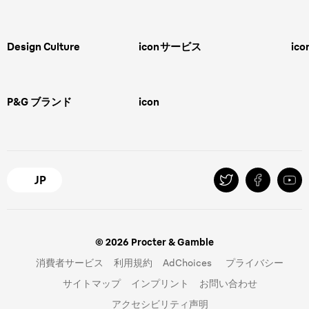
男性用グルーミング
ヒゲの剃り方
脱毛器、光美容器、レディースシ
ェーバー
男性 髪型
スキンケア
Design Culture
icon
サービス
ico
ボディグルーミング
ひげトリマー
敏感肌
Overview
FAQ＆お問合せ​
バリカン
女性 脱毛
Megabrand
修理＆サポート​
電気シェーバー
スキンケア
P&G ブランド
icon
Braun Brand & Products
ipl脱毛
ピーリング
脱毛器
Gillette
Gillette Venus
オーラルB
マイレピ
JP
© 2026 Procter & Gamble
消費者サービス
利用規約
AdChoices
プライバシー
サイトマップ
インプリント
お問い合わせ
アクセシビリティ声明