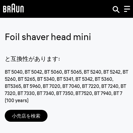
Foil shaver head mini
と互換性があります
:
BT 5040, BT 5042, BT 5060, BT 5065, BT 5240, BT 5242, BT
5260, BT 5265, BT 5340, BT 5341, BT 5342, BT 5360,
BT5365, BT 5960, BT 7020, BT 7040, BT 7220, BT 7240, BT
7320, BT 7330, BT 7340, BT 7350, BT7520, BT 7940, BT 7
(100 years)
小売店を検索