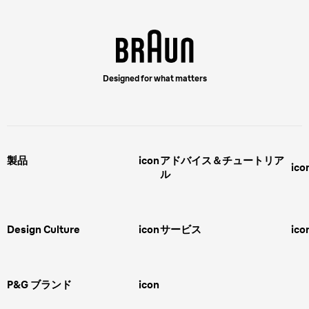
Designed for what matters
製品
icon
アドバイス＆チュートリア
ico
ル
男性用グルーミング
ヒゲの剃り方
脱毛器、光美容器、レディースシ
ェーバー
男性 髪型
スキンケア
Design Culture
icon
サービス
ico
ボディグルーミング
ひげトリマー
敏感肌
Overview
FAQ＆お問合せ​
バリカン
女性 脱毛
Megabrand
修理＆サポート​
電気シェーバー
スキンケア
P&G ブランド
icon
Braun Brand & Products
ipl脱毛
ピーリング
脱毛器