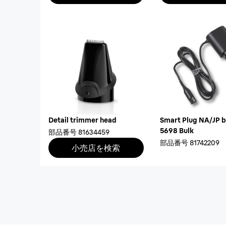
Detail trimmer head
Smart Plug NA/JP b
5698 Bulk
部品番号
81634459
部品番号
81742209
小売店を検索