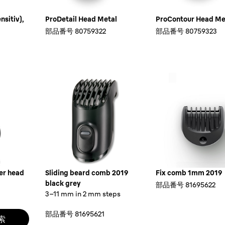
sitiv),
ProDetail Head Metal
ProContour Head Me
部品番号
80759322
部品番号
80759323
er head
Sliding beard comb 2019
Fix comb 1mm 2019
black grey
部品番号
81695622
3–11 mm in 2 mm steps
部品番号
81695621
索