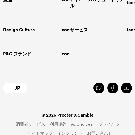
ico
ル
男性用グルーミング
ヒゲの剃り方
脱毛器、光美容器、レディースシ
ェーバー
男性 髪型
スキンケア
Design Culture
icon
サービス
ico
ボディグルーミング
ひげトリマー
敏感肌
Overview
FAQ＆お問合せ​
バリカン
女性 脱毛
Megabrand
修理＆サポート​
電気シェーバー
スキンケア
P&G ブランド
icon
Braun Brand & Products
ipl脱毛
ピーリング
脱毛器
Gillette
Gillette Venus
オーラルB
マイレピ
JP
© 2026 Procter & Gamble
消費者サービス
利用規約
AdChoices
プライバシー
サイトマップ
インプリント
お問い合わせ