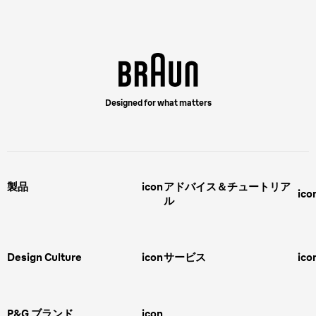
Designed for what matters
製品
icon
アドバイス＆チュートリア
ico
ル
男性用グルーミング
ヒゲの剃り方
脱毛器、光美容器、レディースシ
ェーバー
男性 髪型
スキンケア
Design Culture
icon
サービス
ico
ボディグルーミング
ひげトリマー
敏感肌
Overview
FAQ＆お問合せ​
バリカン
女性 脱毛
Megabrand
修理＆サポート​
電気シェーバー
スキンケア
P&G ブランド
icon
Braun Brand & Products