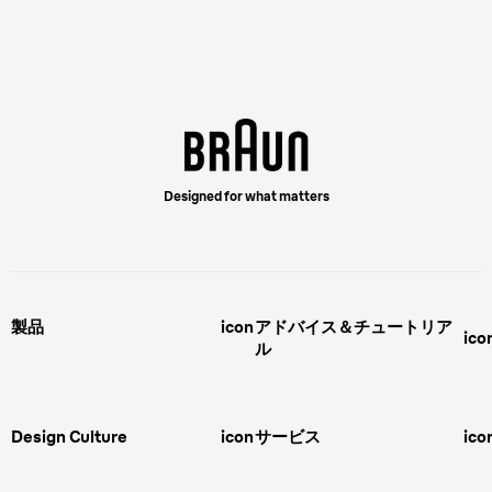
Designed for what matters
製品
icon
アドバイス＆チュートリア
ico
ル
男性用グルーミング
ヒゲの剃り方
脱毛器、光美容器、レディースシ
ェーバー
男性 髪型
スキンケア
Design Culture
icon
サービス
ico
ボディグルーミング
ひげトリマー
敏感肌
Overview
FAQ＆お問合せ​
バリカン
女性 脱毛