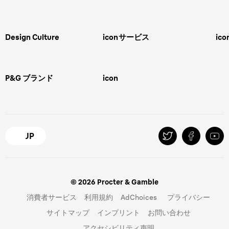
男性用グルーミング
ヒゲの剃り方
脱毛器、光美容器、レディースシ
ェーバー
男性 髪型
スキンケア
Design Culture
icon
サービス
ico
ボディグルーミング
ひげトリマー
敏感肌
Overview
FAQ＆お問合せ​
バリカン
女性 脱毛
Megabrand
修理＆サポート​
電気シェーバー
スキンケア
P&G ブランド
icon
Braun Brand & Products
ipl脱毛
ピーリング
脱毛器
Gillette
Gillette Venus
オーラルB
マイレピ
JP
© 2026 Procter & Gamble
消費者サービス
利用規約
AdChoices
プライバシー
サイトマップ
インプリント
お問い合わせ
アクセシビリティ声明