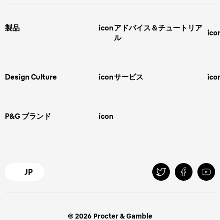
製品
icon
アドバイス＆チュートリア
ico
ル
男性用グルーミング
ヒゲの剃り方
脱毛器、光美容器、レディースシ
ェーバー
男性 髪型
スキンケア
Design Culture
icon
サービス
ico
ボディグルーミング
ひげトリマー
敏感肌
Overview
FAQ＆お問合せ​
バリカン
女性 脱毛
Megabrand
修理＆サポート​
電気シェーバー
スキンケア
P&G ブランド
icon
Braun Brand & Products
ipl脱毛
ピーリング
脱毛器
Gillette
Gillette Venus
オーラルB
マイレピ
JP
© 2026 Procter & Gamble