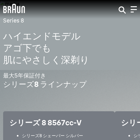
Series 8
ハイエンドモデル
アゴ下でも
肌にやさしく深剃り
最大5年保証付き
シリーズ8 ラインナップ
シリーズ 8 8567cc-V
シリー
シリーズ8 シェーバー シルバー
シ