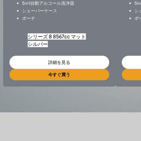
5in1自動アルコール洗浄器
5
シェーバーケース
シ
ポーチ
ポ
シリーズ 8 8567cc マット
シルバー
詳細を見る
今すぐ買う