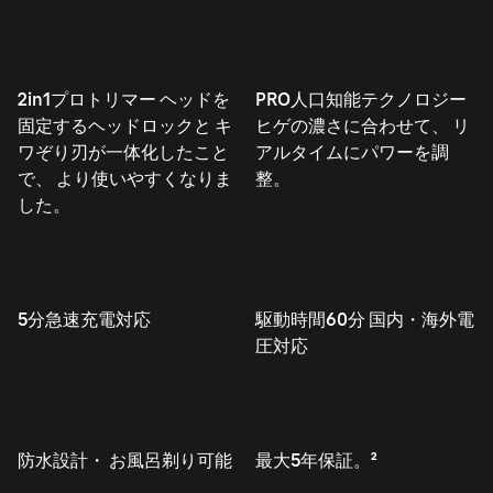
2in1プロトリマー ヘッドを
PRO人口知能テクノロジー
固定するヘッドロックと キ
ヒゲの濃さに合わせて、 リ
ワぞり刃が一体化したこと
アルタイムにパワーを調
で、 より使いやすくなりま
整。
した。
5分急速充電対応
駆動時間60分 国内・海外電
圧対応
防水設計・ お風呂剃り可能
最大5年保証。²