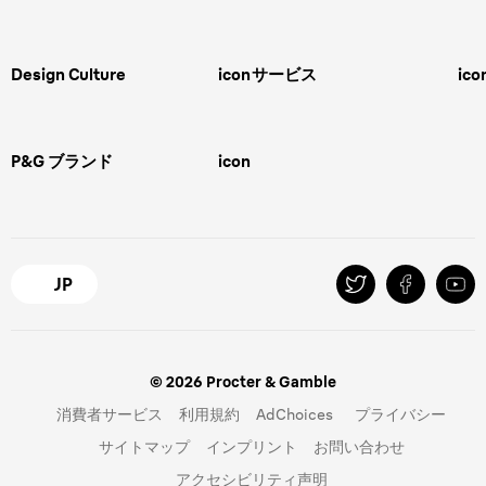
男性用グルーミング
ヒゲの剃り方
脱毛器、光美容器、レディースシ
ェーバー
男性 髪型
スキンケア
Design Culture
icon
サービス
ico
ボディグルーミング
ひげトリマー
敏感肌
Overview
FAQ＆お問合せ​
バリカン
女性 脱毛
Megabrand
修理＆サポート​
電気シェーバー
スキンケア
P&G ブランド
icon
Braun Brand & Products
ipl脱毛
ピーリング
脱毛器
Gillette
Gillette Venus
オーラルB
マイレピ
JP
© 2026 Procter & Gamble
消費者サービス
利用規約
AdChoices
プライバシー
サイトマップ
インプリント
お問い合わせ
アクセシビリティ声明