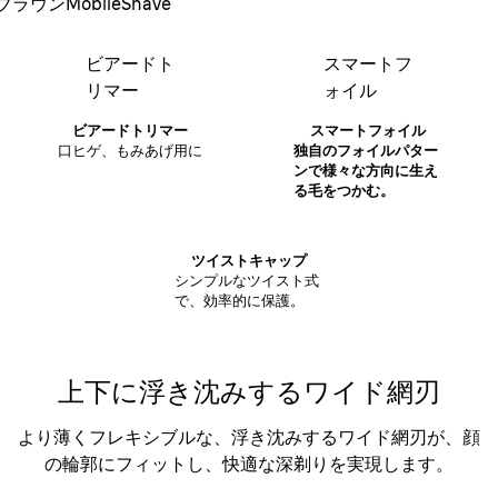
ブラウンMobileShave
ビアードト
スマートフ
リマー
ォイル
ビアードトリマー
スマートフォイル
口ヒゲ、もみあげ用に
独自のフォイルパター
ンで様々な方向に生え
る毛をつかむ。
ツイストキャップ
シンプルなツイスト式
で、効率的に保護。
上下に浮き沈みするワイド網刃
より薄くフレキシブルな、浮き沈みするワイド網刃が、顔
の輪郭にフィットし、快適な深剃りを実現します。