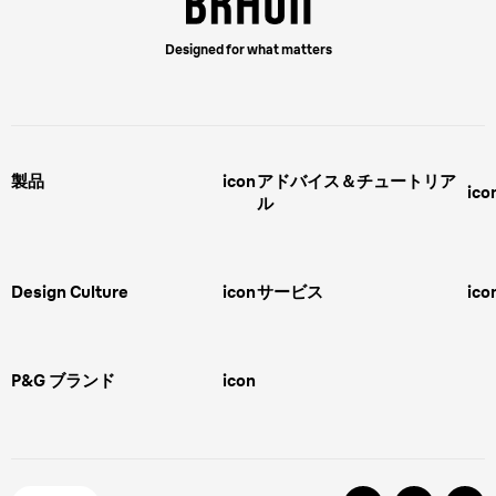
Designed for what matters
製品
icon
アドバイス＆チュートリア
ico
ル
男性用グルーミング
ヒゲの剃り方
脱毛器、光美容器、レディースシ
ェーバー
男性 髪型
スキンケア
Design Culture
icon
サービス
ico
ボディグルーミング
ひげトリマー
敏感肌
Overview
FAQ＆お問合せ​
バリカン
女性 脱毛
Megabrand
修理＆サポート​
電気シェーバー
スキンケア
P&G ブランド
icon
Braun Brand & Products
ipl脱毛
ピーリング
脱毛器
Gillette
Gillette Venus
オーラルB