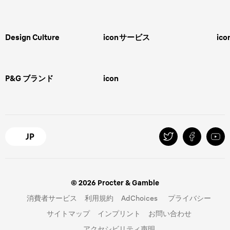
男性用グルーミング
ヒゲの剃り方
脱毛器、光美容器、レディースシ
ェーバー
男性 髪型
スキンケア
Design Culture
icon
サービス
ico
ボディグルーミング
ひげトリマー
敏感肌
Overview
FAQ＆お問合せ​
バリカン
女性 脱毛
Megabrand
修理＆サポート​
電気シェーバー
スキンケア
P&G ブランド
icon
Braun Brand & Products
ipl脱毛
ピーリング
脱毛器
Gillette
Gillette Venus
オーラルB
マイレピ
JP
© 2026 Procter & Gamble
消費者サービス
利用規約
AdChoices
プライバシー
サイトマップ
インプリント
お問い合わせ
アクセシビリティ声明