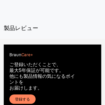
ることで、お手入れをよりパーソナルかつ効果的に行うこ
とができます。シルクエキスパートPro5は、スマートフ
レックスヘッドが搭載されており、関節や細い部位にもフ
ィットし、100%カバーを実現できるため、照射漏れを防
ぐことができます。
製品レビュー
Braun
Care+
ご登録いただくことで、
最大5年保証が可能です。
他にも製品情報の気になるポイ
ントを
お届けします。
登録する