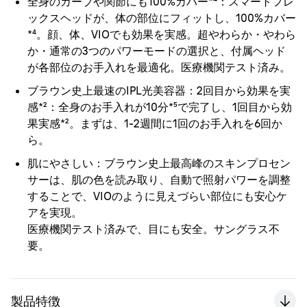
全身のカーブや関節にも100%カバー*⁴：
スマートフレ
ックスヘッドが、体の部位にフィットし、100%カバー
*⁴。顔、体、VIOでも効果を実感。超やわらか・やわら
か・通常の3つのパワーモードの選択と、付属ヘッド
が各部位のお手入れを最適化。医療機関テスト済み。
ブラウン史上最速のIPL光美容器：
2回目から効果を実
感*²：全身のお手入れが10分*⁵で完了し、1回目から効
果実感*²。まずは、1-2週間に1回のお手入れを6回か
ら。
肌にやさしい：
ブラウン史上最高峰のスキンプロセン
サーは、肌の色を読み取り、自動で照射パワーを調整
することで、VIOのように見えづらい部位にも安心ケ
アを実現。
医療機関テスト済みで、目にも安全。サングラス不
要。
製品特徴