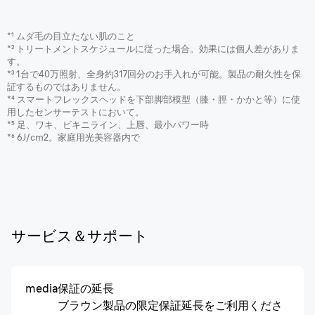
*¹
ムダ毛の目立たない肌のこと
*²
トリートメントスケジュールに従った場合。効果には個人差がありま
す。
*³
1台で40万照射、全身約317回分のお手入れが可能。製品の耐久性を保
証するものではありません。
*⁴
スマートフレックスヘッドを下部脚部模型（膝・脛・かかと等）に使
用したセンサーテストにおいて。
*⁵
足、ワキ、ビキニライン、上唇、最小パワー時
*⁶
6J/cm2。家庭用光美容器内で
サービス＆サポート
media
保証の延長
ブラウン製品の限定保証延長をご利用くださ