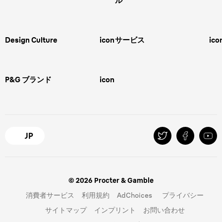
ル
男性用グルーミング
ヒゲの剃り方
脱毛器、光美容器、レディースシ
ェーバー
男性 髪型
スキンケア
Design Culture
icon
サービス
ico
ボディグルーミング
ひげトリマー
敏感肌
Overview
FAQ＆お問合せ​
バリカン
女性 脱毛
Megabrand
修理＆サポート​
電気シェーバー
スキンケア
P&G ブランド
icon
Braun Brand & Products
ipl脱毛
ピーリング
脱毛器
Gillette
Gillette Venus
オーラルB
マイレピ
JP
© 2026 Procter & Gamble
消費者サービス
利用規約
AdChoices
プライバシー
サイトマップ
インプリント
お問い合わせ