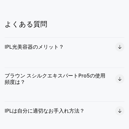
よくある質問
IPL光美容器のメリット？
ブラウン スキンアイエキスパートは、2年続く魔法のツヤ
すべ肌を実現。おうちでのお手入れが簡単かつプライベー
ブラウン スシルクエキスパートPro5の使用
トに完結。また、初めて使用される方や敏感な部位には超
頻度は？
やわらかモードが選択可能。
ブラウン スシルクエキスパートPro5は、全身1回たった10
分、1-2週間に1回のお手入れを6回から始めてください。
IPLは自分に適切なお手入れ方法？
その後はムダ毛が気になったタイミングでお手入れを行っ
てください。