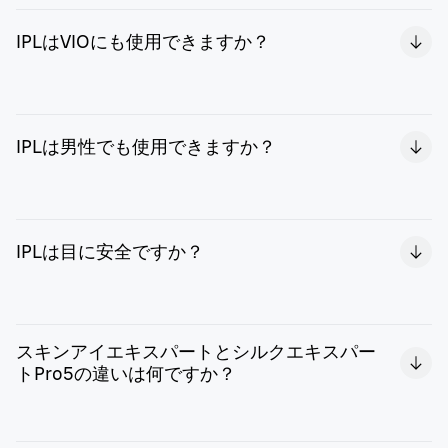
ブラウンのIPL光美容器は、適切な肌色にのみ照射される
設計となっていますが、使用前にご自身の肌色と毛の色が
IPLはVIOにも使用できますか？
使用に適しているかご確認ください。タトゥーやアートメ
イク、ほくろ、しみなどには使用しないでください。
女性は、VIOに使用可能ですが、粘膜（小陰唇、膣口）部
ブラウンのIPL光美容器は、IからVまでの肌色のみに使用
分や肛門、乳首には使用しないでください。
可能です。肌色を読み取るスキンプロセンサーを搭載して
IPLは男性でも使用できますか？
おり、自動でパワーを調整します。
はい、男性もIPLを使用できます。ブラウンIPL光美容器
は、背中、胸、腕、ワキ、アシに使用できます。男性の頭
IPLは目に安全ですか？
皮、顔、首、乳首、性器には使用できません。
ブラウンIPL光美容器は、照射面が肌に完全に密着したと
きのみ照射し、目にも安全な設計となっております。その
スキンアイエキスパートとシルクエキスパー
ためサングラスや保護メガネは不要です。
トPro5の違いは何ですか？
スキンアイエキスパートPro7は、連携するアプリを活用す