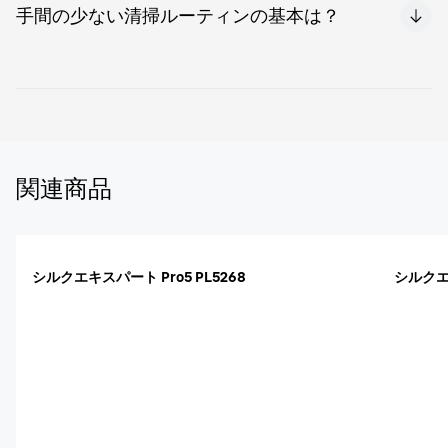
手間の少ない清掃ルーティンの基本は？
ベルへ回復。結果として製品の有効寿命を伸ばし、賢い投
資になります。
ヘッドをぬるま湯ですすぐ（毎回）、定期的に消毒する
（例：SmartCare センターや承認済みスプレー）、必要
に応じて刃部に軽いオイルを1滴、の3ステップです。
関連商品
シルクエキスパート Pro5 PL5268
シルクエキ