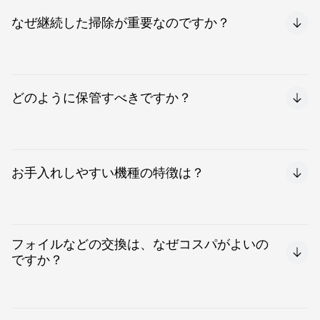
なぜ継続した掃除が重要なのですか？
デバイスの動作効率と衛生を保ち、フォイルやカッター、
エピレーターヘッドといった重要パーツの摩耗を抑えるこ
どのように保管すべきですか？
とで、長期的なパフォーマンスを守れるからです。
収納前に必ず完全に乾かしてください。フォイルシェーバ
ーには保護キャップを使い、アタッチメントは乾いたポー
お手入れしやすい機種の特徴は？
チや引き出しで整理保管することで、腐食・細菌繁殖・物
理的ダメージを防ぎます。
自動洗浄システム（ブラウンのSmartCare センターな
ど）や、高い防水等級（IPX7など、しっかりした水すすぎ
フォイルなどの交換は、なぜコスパがよいの
が可能）を備え、少ない手間で効果的に清潔を保てるよう
ですか？
設計されています。
フォイル＆カッターブロックを（目安として約18カ月ご
とに）交換することで、剃り味と快適性が“初日”に近いレ