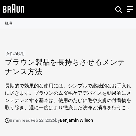
脱毛
女性の脱毛
ブラウン製品を長持ちさせるメンテ
ナンス方法
長期的で効果的な使用には、シンプルで継続的なお手入れ
に尽きます。ブラウンのムダ毛ケアデバイスを効果的にメ
ンテナンスする基本は、使用のたびに毛や皮膚の付着物を
取り除き、週に一度はより徹底した洗浄と消毒を行うこ
と。これによりモーターの効率を保ち、衛生面を確保し、
8 min read
Feb 22, 2026
by
Benjamin Wilson
網刃・内刃やエピレーターヘッドの摩耗を抑えられます。
これらの製品を精密機器として扱い、汚れの蓄積や残留