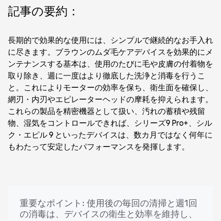
物、湿気をコントロールできれば、シリーズ9 Pro+、シル
記事の要約：
ク・エピル 9 といったデバイスは、数カ月ではなく何年に
もわたって安定したパフォーマンスを発揮します。
長期的で効果的な使用には、シンプルで継続的なお手入れ
に尽きます。ブラウンのムダ毛ケアデバイスを効果的にメ
ンテナンスする基本は、使用のたびに毛や皮膚の付着物を
取り除き、週に一度はより徹底した洗浄と消毒を行うこ
と。これによりモーターの効率を保ち、衛生面を確保し、
網刃・内刃やエピレーターヘッドの摩耗を抑えられます。
これらの製品を精密機器として扱い、汚れの蓄積や残留
物、湿気をコントロールできれば、シリーズ9 Pro+、シル
ク・エピル 9 といったデバイスは、数カ月ではなく何年に
もわたって安定したパフォーマンスを発揮します。
重要なポイント: 使用後の毎回の清掃と週1回
の消毒は、デバイスの衛生と効率を維持し、