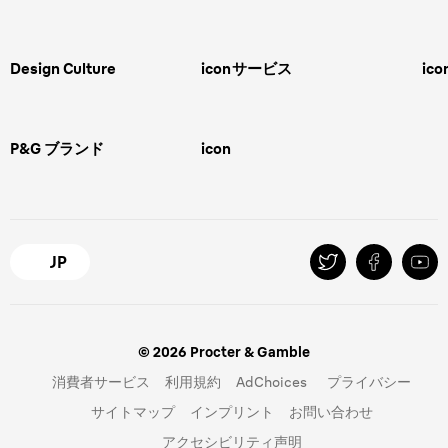
男性用グルーミング
ヒゲの剃り方
脱毛器、光美容器、レディースシ
ェーバー
男性 髪型
スキンケア
Design Culture
icon
サービス
ico
ボディグルーミング
ひげトリマー
敏感肌
Overview
FAQ＆お問合せ​
バリカン
女性 脱毛
Megabrand
修理＆サポート​
電気シェーバー
スキンケア
P&G ブランド
icon
Braun Brand & Products
ipl脱毛
ピーリング
脱毛器
Gillette
Gillette Venus
オーラルB
マイレピ
JP
© 2026 Procter & Gamble
消費者サービス
利用規約
AdChoices
プライバシー
サイトマップ
インプリント
お問い合わせ
アクセシビリティ声明