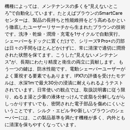
機種によっては、メンテナンスの多くを“見えないとこ
ろ”で自動化しています。たとえばブラウンのSmartCare
センターは、製品の長持ちと性能維持をどう高めるかとい
う徹底したユーザーリサーチから生まれたブラウンの技術
です。洗浄・乾燥・潤滑・充電を1サイクルで自動実行。
シェーバーをドックに置くだけで、シリーズ9 Pro+の刃部
は日々の手間をほとんどかけずに、常に清潔で適切に潤滑
された状態を保てます。こうした“見えないメンテナン
ス”が、長期にわたり精度と衛生の両立に貢献します。 も
う一つの鍵は、防水性能です。電動シェーバーユーザーが
よく重視する要素でもあります。IPX7の評価を受けたモデ
ルは、水深1mで最大30分の浸漬に耐えられるようテスト
されています。日常使いの観点では、取扱説明書に従う限
り、ぬるま湯と少量の液体せっけんで皮脂を分解しながら
しっかりすすいでも、密閉された電子部品を傷めにくいと
いうことです。シルク・エピル 9や新しいブラウンのシェ
ーバーには、この製品基準を満たす機種が多く、内外とも
に清潔を保ちやすくなっています。