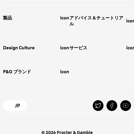
製品
icon
アドバイス＆チュートリア
ico
ル
男性用グルーミング
ヒゲの剃り方
脱毛器、光美容器、レディースシ
ェーバー
男性 髪型
スキンケア
Design Culture
icon
サービス
ico
ボディグルーミング
ひげトリマー
敏感肌
Overview
FAQ＆お問合せ​
バリカン
女性 脱毛
Megabrand
修理＆サポート​
電気シェーバー
スキンケア
P&G ブランド
icon
Braun Brand & Products
ipl脱毛
ピーリング
脱毛器
Gillette
Gillette Venus
オーラルB
マイレピ
JP
© 2026 Procter & Gamble