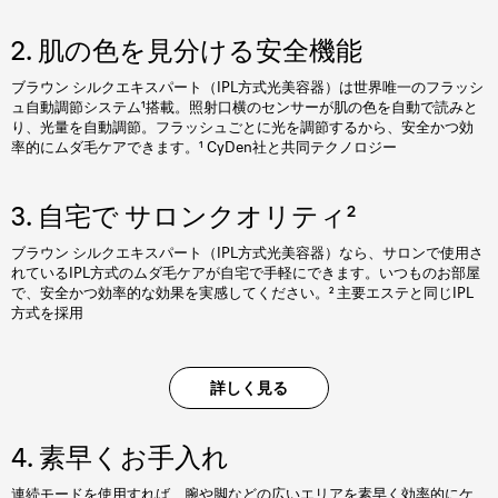
2. 肌の色を見分ける安全機能
ブラウン シルクエキスパート（IPL方式光美容器）は世界唯一のフラッシ
ュ自動調節システム¹搭載。照射口横のセンサーが肌の色を自動で読みと
り、光量を自動調節。フラッシュごとに光を調節するから、安全かつ効
率的にムダ毛ケアできます。¹ CyDen社と共同テクノロジー
3. 自宅で サロンクオリティ²
ブラウン シルクエキスパート（IPL方式光美容器）なら、サロンで使用さ
れているIPL方式のムダ毛ケアが自宅で手軽にできます。いつものお部屋
で、安全かつ効率的な効果を実感してください。² 主要エステと同じIPL
方式を採用
詳しく見る
4. 素早くお手入れ
連続モードを使用すれば、腕や脚などの広いエリアを素早く効率的にケ