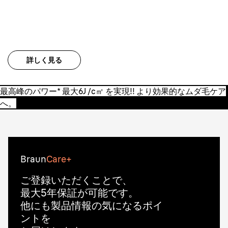
より効果的なムダ毛ケアへ。
*家庭用光美容器メーカー内で
詳しく見る
最高峰のパワー* 最大6J /c㎡ を実現!! より効果的なムダ毛ケア
へ。
Braun
Care+
ご登録いただくことで、
最大5年保証が可能です。
他にも製品情報の気になるポイ
ントを