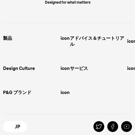
Designed for what matters
製品
icon
アドバイス＆チュートリア
ico
ル
男性用グルーミング
ヒゲの剃り方
脱毛器、光美容器、レディースシ
ェーバー
男性 髪型
スキンケア
Design Culture
icon
サービス
ico
ボディグルーミング
ひげトリマー
敏感肌
Overview
FAQ＆お問合せ​
バリカン
女性 脱毛
Megabrand
修理＆サポート​
電気シェーバー
スキンケア
P&G ブランド
icon
Braun Brand & Products
ipl脱毛
ピーリング
脱毛器
Gillette
Gillette Venus
オーラルB
マイレピ
JP