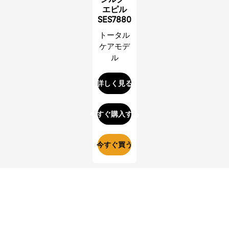
エピル
SES7880
トータル
ケアモデ
ル
詳しく見る
今すぐ購入する
今すぐ買う
押し付け防止センサー搭載
強く押し付けるとランプが赤く点灯。注意を促します。肌
にやさしく、効率的な脱毛が可能になります。