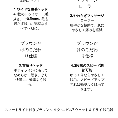
ローラー
1. ワイドな脱毛ヘッド
40枚のトゥイザー（毛
2. やわらぎマッサージ
抜き）で0.5mmの毛も
ローラー
逃さず脱毛。完璧なす
細やかな振動で、肌に
べすべ肌に。
やさしく痛みを軽減
ブラウンだ
ブラウンだ
けのこだわ
けのこだわ
り仕様
り仕様
3. 首振りヘッド
4. 2段階のスピード調
ボディラインに沿って
節可能
なめらかに動き、より
ゆっくりならやさしく
快適に、効率よく脱
脱毛。スピードアップ
毛。
すれば効率よく脱毛で
きます。
スマートライト付きブラウン シルク･エピル7 ウェット＆ドライ 脱毛器
スマートライト