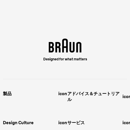
Designed for what matters
製品
icon
アドバイス＆チュートリア
ico
ル
男性用グルーミング
ヒゲの剃り方
脱毛器、光美容器、レディースシ
ェーバー
男性 髪型
スキンケア
Design Culture
icon
サービス
ico
ボディグルーミング
ひげトリマー